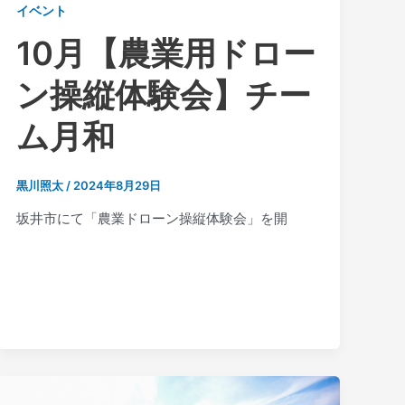
イベント
10月【農業用ドロー
ン操縦体験会】チー
ム月和
黒川照太
/
2024年8月29日
坂井市にて「農業ドローン操縦体験会」を開