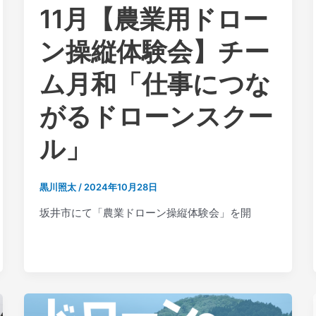
11月【農業用ドロー
ン操縦体験会】チー
ム月和「仕事につな
がるドローンスクー
ル」
黒川照太
/
2024年10月28日
坂井市にて「農業ドローン操縦体験会」を開