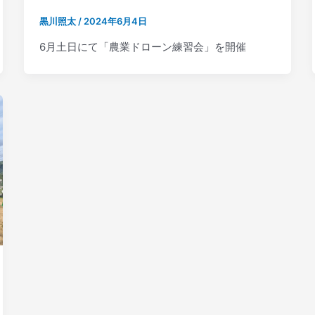
黒川照太
/
2024年6月4日
6月土日にて「農業ドローン練習会」を開催