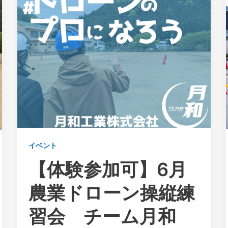
イベント
【体験参加可】6月
農業ドローン操縦練
習会 チーム月和