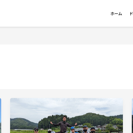
ホーム
ド