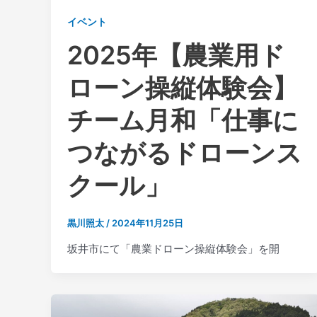
イベント
2025年【農業用ド
ローン操縦体験会】
チーム月和「仕事に
つながるドローンス
クール」
黒川照太
/
2024年11月25日
坂井市にて「農業ドローン操縦体験会」を開