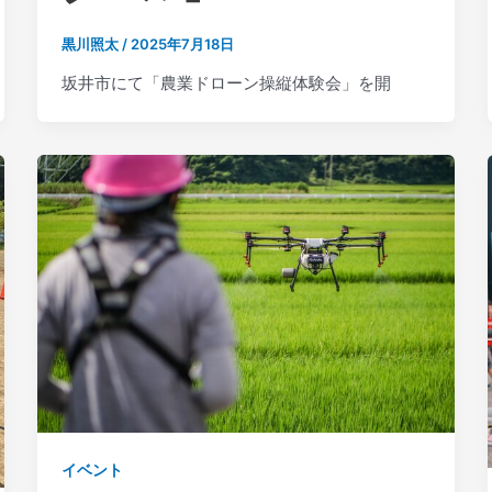
黒川照太
/
2025年7月18日
坂井市にて「農業ドローン操縦体験会」を開
イベント