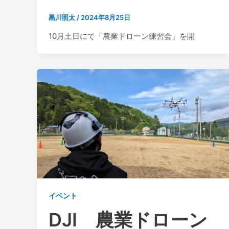
黒川照太
/
2024年8月25日
10月土日にて「農業ドローン練習会」を開
イベント
DJI 農業ドローン