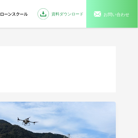
ローンスクール