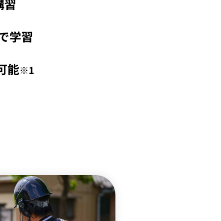
講習
で学習
可能
※1