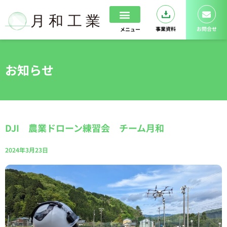
内
容
を
事業資料
お問合せ
メニュー
ス
ホーム
ドローンスクール
キ
ッ
お知らせ
プ
DJI 農業ドローン練習会 チーム月和
2024年3月23日