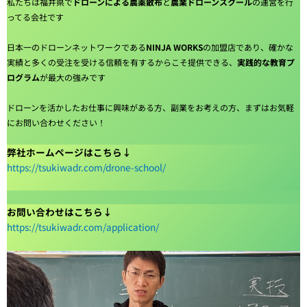
私たちは福井県で
ドローンによる農薬散布
と
農業ドローンスクール
の運営を行
ってる会社です
日本一のドローンネットワークである
NINJA WORKS
の加盟店であり、確かな
実績と多くの受注を受ける信頼を有するからこそ提供できる、
実践的な教育プ
ログラム
が最大の強みです
ドローンを活かしたお仕事に興味がある方、副業をお考えの方、まずはお気軽
にお問い合わせください！
弊社ホームページはこちら↓
https://tsukiwadr.com/drone-school/
お問い合わせはこちら↓
https://tsukiwadr.com/application/