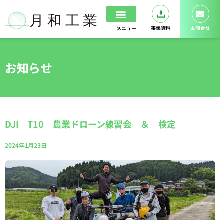
内
容
を
事業資料
お問合せ
メニュー
ス
ホーム
ドローンスクール
キ
ッ
お知らせ
プ
DJI T10 農業ドローン練習会 ＆ 検定
2024年1月23日