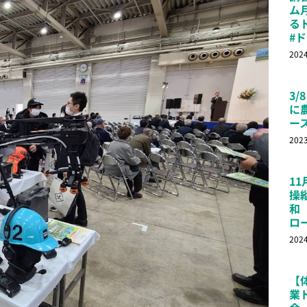
ム
る
#
202
3/
に
ー
202
1
操
和
ロ
202
【
業