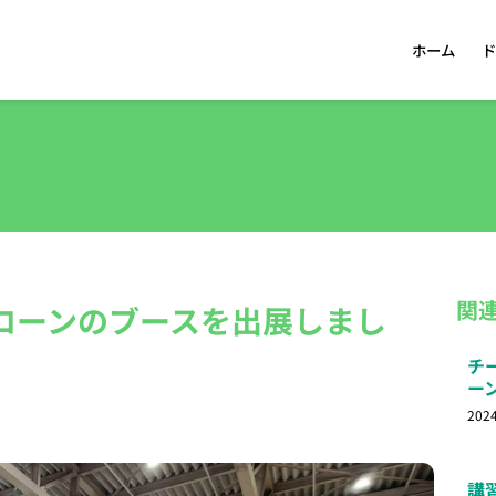
ホーム
ド
関
ドローンのブースを出展しまし
チ
ー
202
講