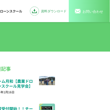
ローンスクール
連記事
ーム月和【農業ドロ
ンスクール見学会】
4年1月16日
習受付開始！！チー