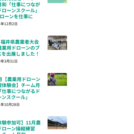
月和「仕事につなが
ドローンスクール」
ドローンを仕事に
4年12月2日
8 福井県農業者大会
農業用ドローンのブ
スを出展しました！
3年3月31日
1月【農業用ドローン
縦体験会】チーム月
「仕事につながるド
ーンスクール」
4年10月28日
体験参加可】11月農
ドローン操縦練習