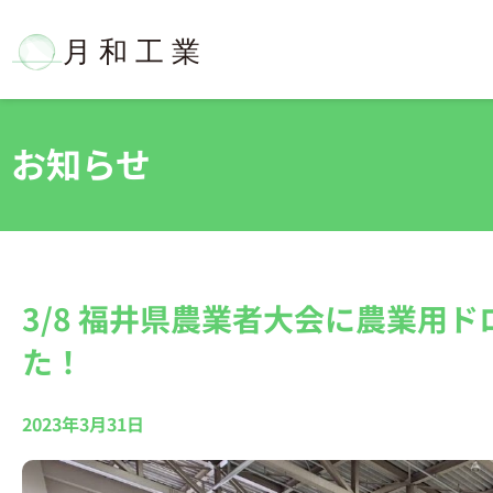
内
容
を
ス
キ
ッ
お知らせ
プ
3/8 福井県農業者大会に農業用
た！
2023年3月31日