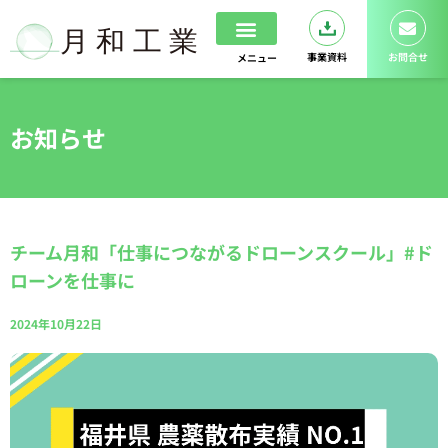
内
容
を
事業資料
お問合せ
メニュー
ス
ホーム
ドローンスクール
キ
ッ
お知らせ
プ
チーム月和「仕事につながるドローンスクール」#ド
ローンを仕事に
2024年10月22日