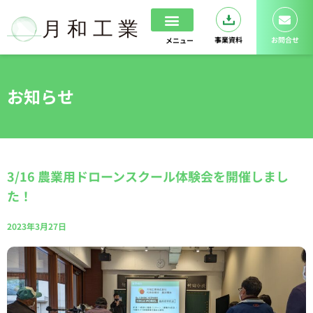
内
容
を
事業資料
お問合せ
メニュー
ス
ホーム
ドローンスクール
キ
ッ
お知らせ
プ
3/16 農業用ドローンスクール体験会を開催しまし
た！
2023年3月27日